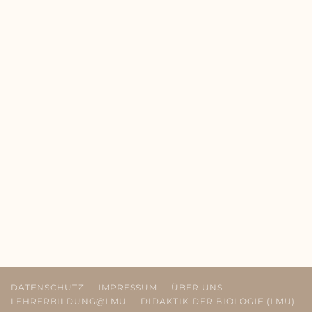
DATENSCHUTZ
IMPRESSUM
ÜBER UNS
LEHRERBILDUNG@LMU
DIDAKTIK DER BIOLOGIE (LMU)