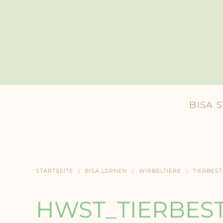
Skip to main content
BISA 
STARTSEITE
BISA LERNEN
WIRBELTIERE
TIERBES
HWST_TIERBES