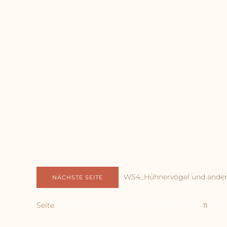
WS4_Hühnervögel und ande
NÄCHSTE SEITE
Seite
1
2
3
4
5
6
7
8
9
10
11
12