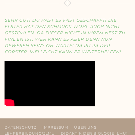
SEHR GUT! DU HAST ES FAST GESCHAFFT! DIE
ELSTER HAT DEN SCHMUCK WOHL AUCH NICHT
GESTOHLEN, DA DIESER NICHT IN IHREM NEST ZU
FINDEN IST. WER KANN ES ABER DENN NUN
GEWESEN SEIN? OH WARTE! DA IST JA DER
FÖRSTER. VIELLEICHT KANN ER WEITERHELFEN!
DATENSCHUTZ
IMPRESSUM
ÜBER UNS
LEHRERBILDUNG@LMU
DIDAKTIK DER BIOLOGIE (LMU)